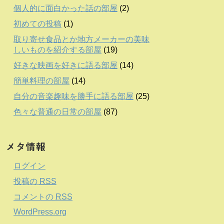
個人的に面白かった話の部屋
(2)
初めての投稿
(1)
取り寄せ食品とか地方メーカーの美味
しいものを紹介する部屋
(19)
好きな映画を好きに語る部屋
(14)
簡単料理の部屋
(14)
自分の音楽趣味を勝手に語る部屋
(25)
色々な普通の日常の部屋
(87)
メタ情報
ログイン
投稿の
RSS
コメントの
RSS
WordPress.org