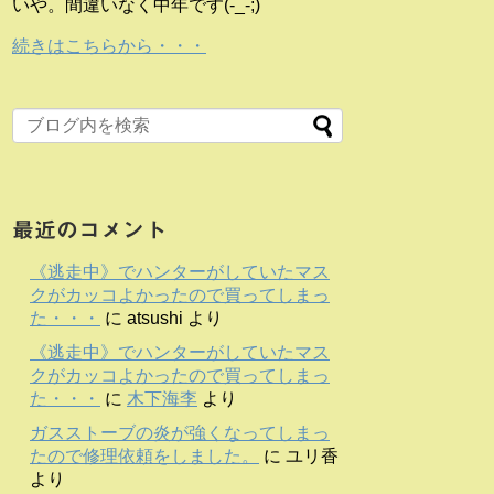
いや。間違いなく中年です(-_-;)
続きはこちらから・・・
最近のコメント
《逃走中》でハンターがしていたマス
クがカッコよかったので買ってしまっ
た・・・
に
atsushi
より
《逃走中》でハンターがしていたマス
クがカッコよかったので買ってしまっ
た・・・
に
木下海李
より
ガスストーブの炎が強くなってしまっ
たので修理依頼をしました。
に
ユリ香
より